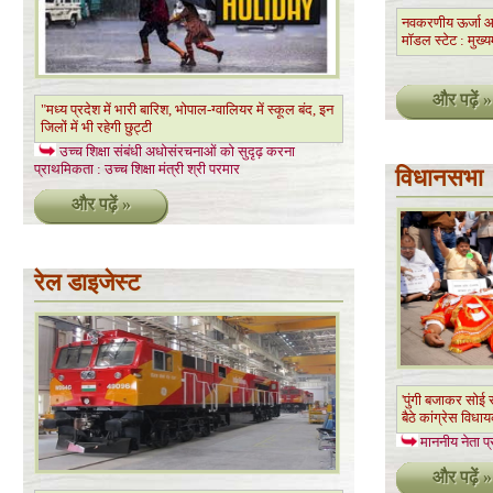
नवकरणीय ऊर्जा आज
मॉडल स्टेट : मुख्य
और पढ़ें »
"मध्य प्रदेश में भारी बारिश, भोपाल-ग्वालियर में स्कूल बंद, इन
जिलों में भी रहेगी छुट्टी
उच्च शिक्षा संबंधी अधोसंरचनाओं को सुदृढ़ करना
प्राथमिकता : उच्च शिक्षा मंत्री श्री परमार
विधानसभा
और पढ़ें »
रेल डाइजेस्ट
'पुंगी बजाकर सोई
बैठे कांग्रेस विधा
माननीय नेता प्
और पढ़ें »