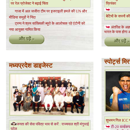
पर रेल प्रोजेक्ट ने बढ़ाई चिंता
प्रियंका
गाजा में अल जजीरा टीम पर इजराइली हमले की UN और
बेटियों के सपनों की
मीडिया समूहों ने निंदा
ट्रम्प ने श्रम सांख्यिकी ब्यूरो के आलोचक रहे एंटोनी को
अंतरिक्ष के अ
नया आयुक्त नामित किया
भारत के पास होगा अप
और पढ़ें »
और पढ़ें »
स्पोर्ट्स मि
मध्यप्रदेश डाइजेस्ट
शुभमन गिल ICC प
जनता की सेवा पवित्र भाव से करें : राज्यपाल श्री मंगुभाई
टी-20 वर्ल्डकप
पटेल