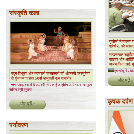
संस्कृति कला
यूजीसी ने महात्मा 
श्रेणी-1 की स्वायत
माखनलाल चतुर्वेदी र
साइबर और आर्टिफि
आरंभ किए जाएं: मु
एमसीयू में एड
पद्म विभूषण और पद्मश्री कलाकारों की ओजस्वी प्रस्तुतियों
से गुंजायमान होगा 50वां खजुराहों नृत्य समारोह
और पढ़ें »
मध्यप्रदेश में 8 फरवरी से स्काई डाइविंग फेस्टिवल- प्रमुख
सचिव श्री शुक्ला
कृषक दर्पण
और पढ़ें »
पर्यावरण