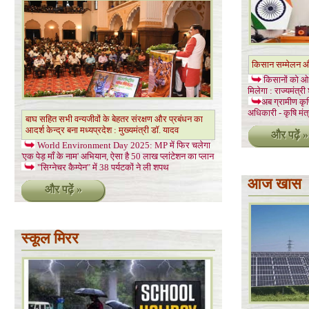
किसान सम्मेलन और
किसानों को ओल
मिलेगा : राज्यमंत्री
अब ग्रामीण कृष
अधिकारी - कृषि मंत्
बाघ सहित सभी वन्यजीवों के बेहतर संरक्षण और प्रबंधन का
आदर्श केन्द्र बना मध्यप्रदेश : मुख्यमंत्री डॉ. यादव
और पढ़ें »
World Environment Day 2025: MP में फिर चलेगा
'एक पेड़ माँ के नाम' अभियान, ऐसा है 50 लाख प्लांटेशन का प्लान
"सिग्नेचर कैम्पेन" में 38 पर्यटकों ने ली शपथ
आज खास
और पढ़ें »
स्कूल मिरर