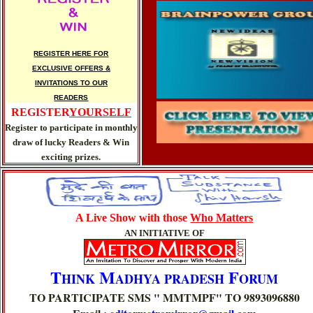
REGISTER HERE FOR
EXCLUSIVE OFFERS &
INVITATIONS TO OUR
READERS
REGISTER
YOURSELF
Register to participate in monthly
draw of lucky Readers & Win
exciting prizes.
A Live Show with those
Who Matters
AN INITIATIVE OF
T
M
F
HINK
ADHYA PRADESH
ORUM
TO PARTICIPATE SMS " MMTMPF" TO 9893096880