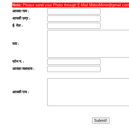
Note:
Please send your Photo through E-Mail MetroMirror@gmail.com f
आपका नाम :
आपकी उम्र :
ई- मेल :
पता :
फोन न. :
आपका व्यवसाय :
आपकी राय :