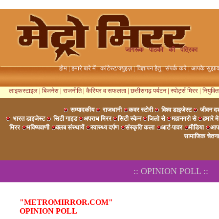
जागरूक पाठको की पत्रिका
होम
|
हमारे बारे में
|
कांटेस्ट/क्युइज़
|
विज्ञापन हेतु
|
संपर्क करे
|
आपके सुझा
लाइफस्टाइल
|
बिजनेस
|
राजनीति
|
कैरियर व सफलता
|
छत्तीसगढ़ पर्यटन
|
स्पोर्ट्स मिरर
|
नियुक्ति
सम्पादकीय
राजधानी
कवर स्टोरी
विश्व डाइजेस्ट
जीवन दर
भारत डाइजेस्ट
सिटी गाइड
अपराध मिरर
सिटी स्केन
जिलो से
महानगरो से
हमारे 
मिरर
भविष्यवाणी
क्लब संस्थायें
स्वास्थ्य दर्पण
संस्कृति कला
आर्ट-पावर
मीडिया
आप
सामाजिक चेतन
:: OPINION POLL ::
"METROMIRROR.COM"
OPINION POLL