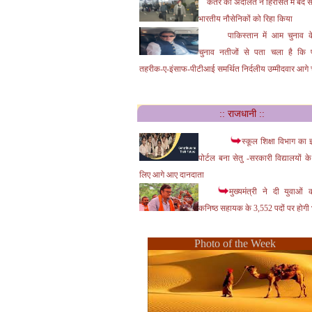
कतर की अदालत ने हिरासत में बंद स
भारतीय नौसेनिकों को रिहा किया
पाकिस्तान में आम चुनाव 
चुनाव नतीजों से पता चला है कि प
तहरीक-ए-इंसाफ-पीटीआई समर्थित निर्दलीय उम्‍मीदवार आगे चल
:: राजधानी ::
स्कूल शिक्षा विभाग का ज
पोर्टल बना सेतु -सरकारी विद्यालयों 
लिए आगे आए दानदाता
मुख्यमंत्री ने दी युवाओं
कनिष्ठ सहायक के 3,552 पदों पर होगी भ
Photo of the Week