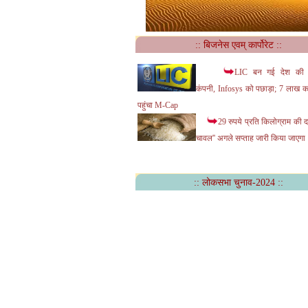
:: बिजनेस एवम् कार्पोरेट ::
LIC बन गई देश की च
कंपनी, Infosys को पछाड़ा; 7 लाख कर
पहुंचा M-Cap
29 रुपये प्रति किलोग्राम की द
चावल'' अगले सप्ताह जारी किया जाएगा
:: लोकसभा चुनाव-2024 ::