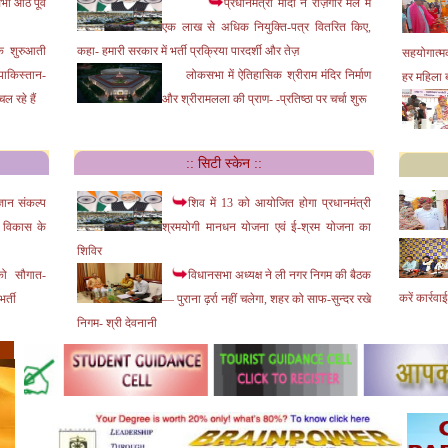
भी आठ पूर्व
प्रधानमंत्री मोदी ने रोज़गार मेले में
में खेलेगी पांच मैच; जानें- क्या रहेगा शेड्यूल
एक लाख से अधिक नियुक्ति-पत्र वितरित किए,
के शुरुआती
कहा- हमारी सरकार में भर्ती प्रक्रिया पारदर्शी और तेज़
सहयोगात्मक
ाकिस्तान-
लोकसभा में ऐतिहासिक श्रीराम मंदिर निर्माण
हर महिला बन
 रहे हैं
और श्रीरामलला की प्राण- -प्रतिष्ठा पर चर्चा शुरू
:: सिटी स्केन ::
्ञान संकल्प
शिव में 13 को आयोजित होगा प्रधानमंत्री
के विकास के
श्रमयोगी मानधन योजना एवं ई-श्रम योजना का
शिविर
 को सौगात-
विधानसभा अध्यक्ष ने ली नगर निगम की बैठक
करें कार्रवाई
र्ती
— पुराना ढ़र्रा नहीं चलेगा, शहर को साफ-सुन्दर रखे
निगम- श्री देवनानी