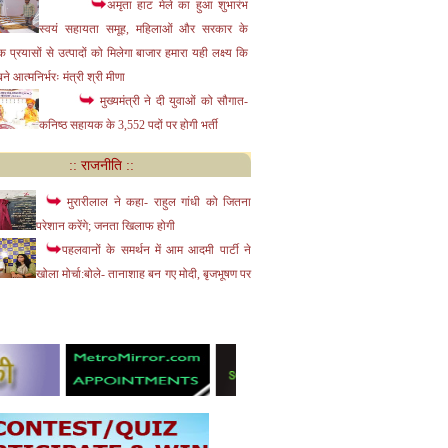
अमृता हाट मेले का हुआ शुभारंभ
स्वयं सहायता समूह, महिलाओं और सरकार के
 प्रयासों से उत्पादों को मिलेगा बाजार हमारा यही लक्ष्य कि
े आत्मनिर्भरः मंत्री श्री मीणा
मुख्यमंत्री ने दी युवाओं को सौगात-
कनिष्ठ सहायक के 3,552 पदों पर होगी भर्ती
:: राजनीति ::
मुरारीलाल ने कहा- राहुल गांधी को जितना
परेशान करेंगे; जनता खिलाफ होगी
पहलवानों के समर्थन में आम आदमी पार्टी ने
खोला मोर्चा:बोले- तानाशाह बन गए मोदी, बृजभूषण पर