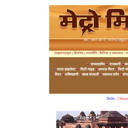
जाग
होम
|
हमारे बारे में
|
कांटेस्ट/क्युइज़
लाइफस्टाइल
|
बिजनेस
|
राजनीति
|
कैरियर व सफलता
|
र
सम्पादकीय
राजधानी
कव
भारत डाइजेस्ट
सिटी गाइड
अपराध मिरर
सिटी स
मिरर
भविष्यवाणी
क्लब संस्थायें
स्वास्थ्य दर्पण
संस
Delhi
Chhatt