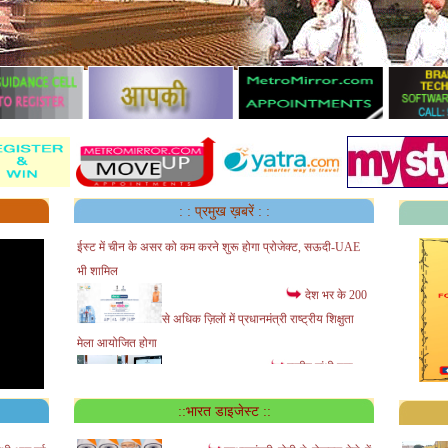
सऊदी में अमेरिकी
सुरक्षा सलाहकार से मिले अजीत डोभाल:मिडिल
: : प्रमुख ख़बरें : :
ईस्ट में चीन के असर को कम करने शुरू होगा प्रोजेक्ट, सऊदी-UAE
भी शामिल
देश भर के 200
से अधिक ज़िलों में प्रधानमंत्री राष्ट्रीय शिक्षुता
मेला आयोजित होगा
राजीव गांधी युवा
मित्र इंटर्नशिप कार्यक्रम की समीक्षा बैठक - इंटर्न्स
के कार्यों की निरंतर समीक्षा की जाए -- मुख्य सचिव
::भारत डाइजेस्ट ::
जयपुर में चार साल बाद होंगे
IPL के मुकाबले:राजस्थान रॉयल्स SMS स्टेडियम