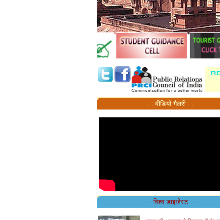
: : वीडियो गैलरी : :
:: विश्व डाइजेस्ट ::