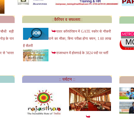
::कैरियर व सफलता::
ौथी बड़ी
पावर कॉरपोरेशन में GATE स्कोर से नौकरी
ोड़ के पार
पाने का मौका, बिना परीक्षा होगा चयन, 1.60 लाख
है सैलरी
र से ''भारत
राजस्थान में होमगार्ड के 3824 पदों पर भर्ती
:: पर्यटन ::
पेलेस ऑन वील्स