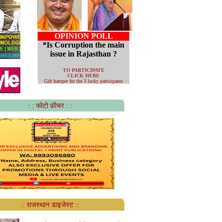
OPINION POLL
*Is Corruption the main
issue in Rajasthan ?
TO PARTICIPATE
CLICK HERE
Gift hamper for the 3 lucky participants
: : फोटो फ़ीचर : :
:: राजस्थान डाइजेस्ट ::