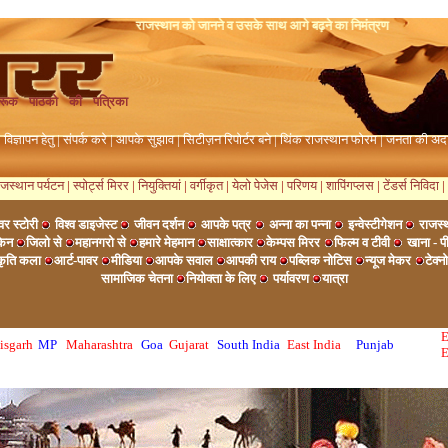
राजस्थान को जानने व उसके साथ आगे बढ़ने का निमंत्रण
रूक पाठको की पत्रिका
|
विज्ञापन हेतु
|
संपर्क करे
|
आपके सुझाव
|
सिटीज़न रिपोर्टर बने
|
थिंक राजस्थान फोरम
|
जनता की अ
ाजस्थान पर्यटन
|
स्पोर्ट्स मिरर
|
नियुक्तियां
|
वर्गीकृत
|
येलो पेजेस
|
परिणय
|
शापिंगप्लस
|
टेंडर्स निविदा
|
र स्टोरी
विश्व डाइजेस्ट
जीवन दर्शन
आपके पत्र
अन्ना का पन्ना
इन्वेस्टीगेशन
राजस्
्केन
जिलो से
महानगरो से
हमारे मेहमान
साक्षात्कार
केम्पस मिरर
फिल्म व टीवी
खाना - प
्कृति कला
आर्ट-पावर
मीडिया
आपके सवाल
आपकी राय
पब्लिक नोटिस
न्यूज मेकर
टेक्
सामाजिक चेतना
नियोक्ता के लिए
पर्यावरण
यात्रा
E
isgarh
MP
Maharashtra
Goa
Gujarat
South India
East India
Punjab
E