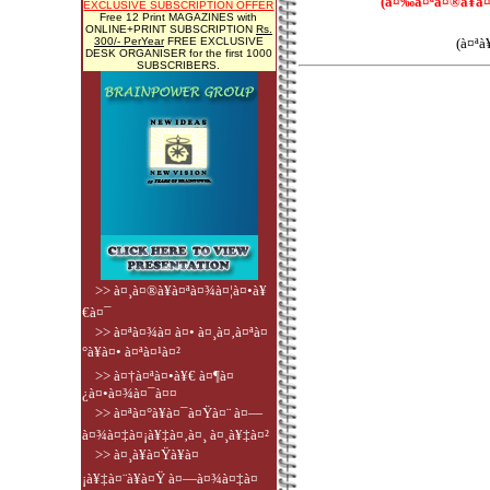
(à¤‰à¤ªà¤®à¥à¤
EXCLUSIVE SUBSCRIPTION OFFER
Free 12 Print MAGAZINES with
ONLINE+PRINT SUBSCRIPTION
Rs.
300/- PerYear
FREE EXCLUSIVE
(à¤ª
DESK ORGANISER for the first 1000
SUBSCRIBERS.
>> à¤¸à¤®à¥à¤ªà¤¾à¤¦à¤•à¥
€à¤¯
>> à¤ªà¤¾à¤ à¤• à¤¸à¤‚à¤ªà¤
°à¥à¤• à¤ªà¤¹à¤²
>> à¤†à¤ªà¤•à¥€ à¤¶à¤
¿à¤•à¤¾à¤¯à¤¤
>> à¤ªà¤°à¥à¤¯à¤Ÿà¤¨ à¤—
à¤¾à¤‡à¤¡à¥‡à¤‚à¤¸ à¤¸à¥‡à¤²
>> à¤¸à¥à¤Ÿà¥à¤
¡à¥‡à¤¨à¥à¤Ÿ à¤—à¤¾à¤‡à¤