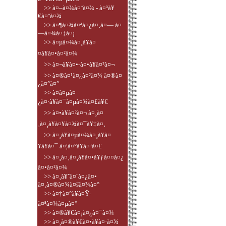
>> à¤–à¤¾à¤¨à¤¾ - à¤ªà¥
€à¤¨à¤¾
>> à¤¶à¤¾à¤ªà¤¿à¤‚à¤— à¤
—à¤¾à¤‡à¤¡
>> à¤µà¤¾à¤¸à¥à¤
¤à¥à¤•à¤²à¤¾
>> à¤¬à¥à¤•-à¤•à¥à¤²à¤¬
>> à¤®à¤¹à¤¿à¤²à¤¾ à¤®à¤
¿à¤°à¤°
>> à¤­à¤µà¤
¿à¤·à¥à¤¯à¤µà¤¾à¤£à¥€
>> à¤•à¥à¤²à¤¬ à¤¸à¤
‚à¤¸à¥à¤¥à¤¾à¤¯à¥‡à¤‚
>> à¤¸à¥à¤µà¤¾à¤¸à¥à¤
¥à¥à¤¯ à¤¦à¤°à¥à¤ªà¤£
>> à¤¸à¤‚à¤¸à¥à¤•à¥ƒà¤¤à¤¿
à¤•à¤²à¤¾
>> à¤¸à¥ˆà¤¨à¤¿à¤•
à¤¸à¤®à¤¾à¤šà¤¾à¤°
>> à¤†à¤°à¥à¤Ÿ-
à¤ªà¤¾à¤µà¤°
>> à¤®à¥€à¤¡à¤¿à¤¯à¤¾
>> à¤¸à¤®à¥€à¤•à¥à¤·à¤¾