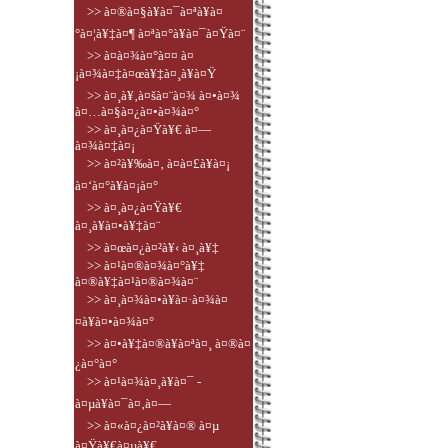
>> à¤®à¤§à¥à¤¯à¤ªà¥à¤
°à¤¦à¥‡à¤¶ à¤ªà¤°à¥à¤¯à¤Ÿà¤¨
>> à¤­à¤¾à¤°à¤¤ à¤
¡à¤¾à¤‡à¤œà¥‡à¤¸à¥à¤Ÿ
>> à¤¸à¥‚à¤šà¤¨à¤¾ à¤•à¤¾
à¤…à¤§à¤¿à¤•à¤¾à¤°
>> à¤¸à¤¿à¤Ÿà¥€ à¤—
à¤¾à¤‡à¤¡
>> à¤²à¥‰à¤‚ à¤à¤£à¥à¤¡
à¤‘à¤°à¥à¤¡à¤°
>> à¤¸à¤¿à¤Ÿà¥€
à¤¸à¥à¤•à¥‡à¤¨
>> à¤œà¤¿à¤²à¥‹ à¤¸à¥‡
>> à¤¹à¤®à¤¾à¤°à¥‡
à¤®à¥‡à¤¹à¤®à¤¾à¤¨
>> à¤¸à¤¾à¤•à¥à¤·à¤¾à¤
¤à¥à¤•à¤¾à¤°
>> à¤•à¥‡à¤®à¥à¤ªà¤¸ à¤®à¤
¿à¤°à¤°
>> à¤¹à¤¾à¤¸à¥à¤¯ -
à¤µà¥à¤¯à¤‚à¤—
>> à¤«à¤¿à¤²à¥à¤® à¤µ
à¤Ÿà¥€à¤µà¥€