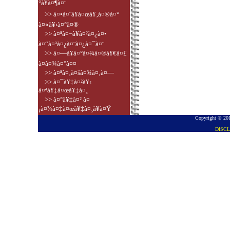
°à¥à¤¶à¤¨
>> à¤•à¤¨à¥à¤œà¥‚à¤®à¤°
à¤«à¥‹à¤°à¤®
>> à¤ªà¤¬à¥à¤²à¤¿à¤•
à¤“à¤ªà¤¿à¤¨à¤¿à¤¯à¤¨
>> à¤—à¥à¤°à¤¾à¤®à¥€à¤£
à¤­à¤¾à¤°à¤¤
>> à¤ªà¤‚à¤šà¤¾à¤‚à¤—
>> à¤¯à¥‡à¤²à¥‹
à¤ªà¥‡à¤œà¥‡à¤¸
>> à¤°à¥‡à¤² à¤
¡à¤¾à¤‡à¤œà¥‡à¤¸à¥à¤Ÿ
Copyright © 201
DISC