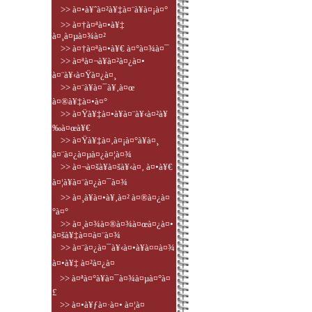
>> à¤•à¥ˆà¤²à¥‡à¤¨à¥à¤¡à¤°
>> à¤†à¤ªà¤•à¥‡
à¤¸à¤µà¤¾à¤²
>> à¤†à¤ªà¤•à¥€ à¤°à¤¾à¤¯
>> à¤ªà¤¬à¥à¤²à¤¿à¤•
à¤¨à¥‹à¤Ÿà¤¿à¤¸
>> à¤¨à¥à¤¯à¥‚à¤œ
à¤®à¥‡à¤•à¤°
>> à¤Ÿà¥‡à¤•à¥à¤¨à¥‹à¤²à¥
‰à¤œà¥€
>> à¤Ÿà¥‡à¤‚à¤¡à¤°à¥à¤¸
à¤¨à¤¿à¤µà¤¿à¤¦à¤¾
>> à¤¬à¤šà¥à¤šà¥‹à¤‚ à¤•à¥€
à¤¦à¥à¤¨à¤¿à¤¯à¤¾
>> à¤¸à¥à¤•à¥‚à¤² à¤®à¤¿à¤
°à¤°
>> à¤¸à¤¾à¤®à¤¾à¤œà¤¿à¤•
à¤šà¥‡à¤¤à¤¨à¤¾
>> à¤¨à¤¿à¤¯à¥‹à¤•à¥à¤¤à¤¾
à¤•à¥‡ à¤²à¤¿à¤
>> à¤ªà¤°à¥à¤¯à¤¾à¤µà¤°à¤
£
>> à¤•à¥ƒà¤·à¤• à¤¦à¤