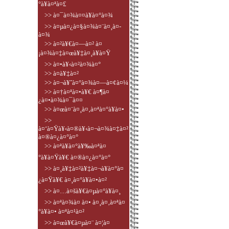
°à¥à¤ªà¤£
>> à¤¯à¤¾à¤¤à¥à¤°à¤¾
>> à¤µà¤¿à¤§à¤¾à¤¨à¤¸à¤­
à¤¾
>> à¤²à¥€à¤—à¤² à¤
¡à¤¾à¤‡à¤œà¥‡à¤¸à¥à¤Ÿ
>> à¤•à¥‹à¤²à¤¾à¤°
>> à¤­à¥‡à¤²
>> à¤¬à¥ˆà¤°à¤¾à¤—à¤¢à¤¼
>> à¤†à¤ªà¤•à¥€ à¤¶à¤
¿à¤•à¤¾à¤¯à¤¤
>> à¤œà¤¨à¤¸à¤‚à¤ªà¤°à¥à¤•
>>
à¤‘à¤Ÿà¥‹à¤®à¥‹à¤¬à¤¾à¤‡à¤²
à¤®à¤¿à¤°à¤°
>> à¤ªà¥à¤°à¥‰à¤ªà¤
°à¥à¤Ÿà¥€ à¤®à¤¿à¤°à¤°
>> à¤¸à¥‡à¤²à¥‡à¤¬à¥à¤°à¤
¿à¤Ÿà¥€ à¤¸à¤°à¥à¤•à¤²
>> à¤…à¤šà¥€à¤µà¤°à¥à¤¸
>> à¤ªà¤¾à¤ à¤• à¤¸à¤‚à¤ªà¤
°à¥à¤• à¤ªà¤¹à¤²
>> à¤œà¥€à¤µà¤¨ à¤¦à¤