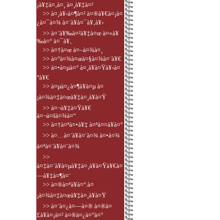
¡à¥‡à¤‚à¤¸ à¤¸à¥‡à¤²
>> à¤¸à¥‹à¤¶à¤² à¤®à¥€à¤¡à¤
¿à¤¯à¤¾ à¤¨à¥à¤¯à¥‚à¥›
>> à¤¨à¥‰à¤²à¥‡à¤œ à¤«à¥
‰à¤° à¤¯à¥‚
>> à¤†à¤œ à¤–à¤¾à¤¸
>> à¤°à¤¾à¤œà¤§à¤¾à¤¨à¥€
>> à¤•à¤µà¤° à¤¸à¥à¤Ÿà¥‹à¤
°à¥€
>> à¤µà¤¿à¤¶à¥à¤µ à¤
¡à¤¾à¤‡à¤œà¥‡à¤¸à¥à¤Ÿ
>> à¤¬à¥‡à¤Ÿà¥€
à¤¬à¤šà¤¾à¤“
>> à¤†à¤ªà¤•à¥‡ à¤ªà¤¤à¥à¤°
>> à¤…à¤¨à¥à¤¨à¤¾ à¤•à¤¾
à¤ªà¤¨à¥à¤¨à¤¾
>>
à¤‡à¤¨à¥à¤µà¥‡à¤¸à¥à¤Ÿà¥€à¤
—à¥‡à¤¶à¤¨
>> à¤®à¤ªà¥à¤°.à¤
¡à¤¾à¤‡à¤œà¥‡à¤¸à¥à¤Ÿ
>> à¤¨à¤¿à¤—à¤® à¤®à¤
£à¥à¤¡à¤² à¤®à¤¿à¤°à¤°